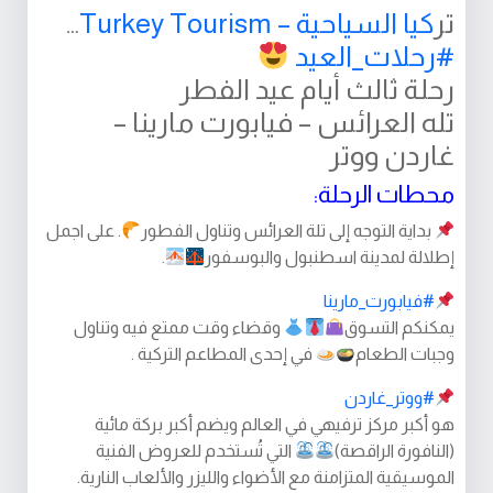
تر
كيا السياحية – Turkey Tourism‏
…‏
#
رحلات_العيد
رحلة ثالث أيام عيد الفطر
تله العرائس – فيابورت مارينا –
غاردن ووتر
محطات الرحلة:
بداية التوجه إلى تلة العرائس وتناول الفطور
. على اجمل
إطلالة لمدينة اسطنبول والبوسفور
.
#
فيابورت_مارينا
يمكنكم التسوق
وقضاء وقت ممتع فيه وتناول
وجبات الطعام
في إحدى المطاعم التركية .
#
ووتر_غاردن
هو أكبر مركز ترفيهي في العالم ويضم أكبر بركة مائية
(النافورة الراقصة)
التي تُستخدم للعروض الفنية
الموسيقية المتزامنة مع الأضواء والليزر والألعاب النارية.