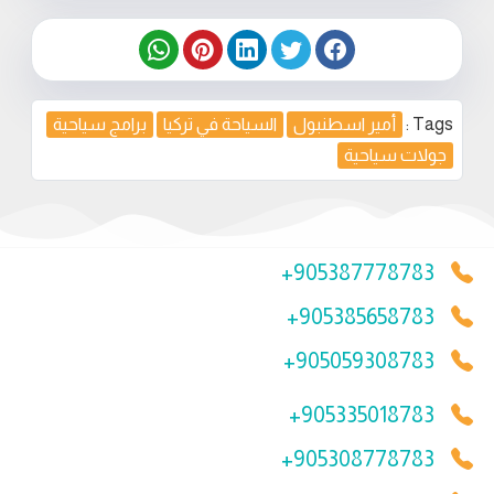
Tags :
أمير اسطنبول
السياحة في تركيا
برامج سياحية
جولات سياحية
+905387778783
+905385658783
+905059308783
+905335018783
+905308778783