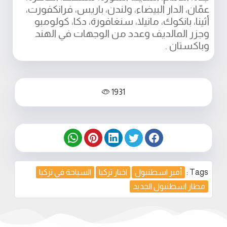
عمّان، الدار البيضاء، ولندن، باريس، فرانكفورت،
أثينا، بانكوك، مانيلا، سنغافورة، دكا، كولومبو
وجزر المالديف وعدد من الوجهات في الهند
وباكستان .
1931
Tags :
أمير اسطنبول
اخبار تركيا
السياحة في تركيا
مطار اسطنبول الجديد