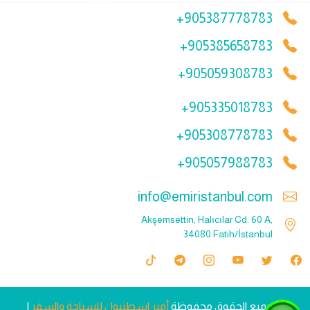
+905387778783
+905385658783
+905059308783
+905335018783
+905308778783
+905057988783
info@emiristanbul.com
Akşemsettin, Halıcılar Cd. 60 A,
34080 Fatih/İstanbul
© جميع الحقوق محفوظة
أمير اسطنبول للسياحة والسفر
|