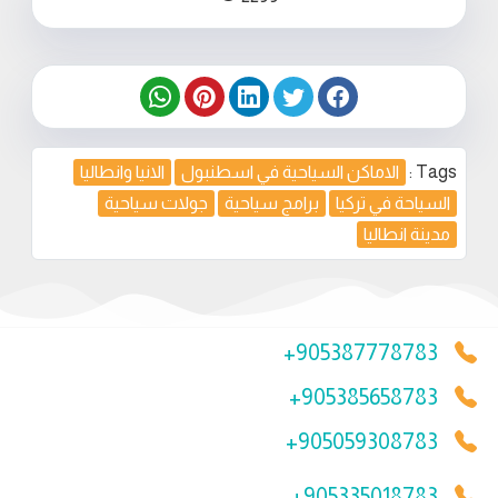
Tags :
الاماكن السياحية في اسطنبول
الانيا وانطاليا
السياحة في تركيا
برامج سياحية
جولات سياحية
مدينة انطاليا
+905387778783
+905385658783
+905059308783
+905335018783