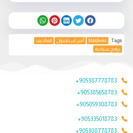
Tags :
Maldives
أمير اسطنبول
المالديف
برامج سياحية
+905387778783
+905385658783
+905059308783
+905335018783
+905308778783