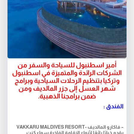
أمير اسطنبول للسياحة والسفر من
الشركات الرائدة والمتميزة في اسطنبول
وتركيا بتنظيم الرحلات السياحية وبرامج
شهر العسل إلى جزر المالديف ومن
ضمن برامجنا الذهبية.
الفندق :
– فاكارو المالديف -VAKKARU MALDIVES RESORT
يقدم خيارًا رائعًا لأنواع الإقامة الفاخرة سواء كنت