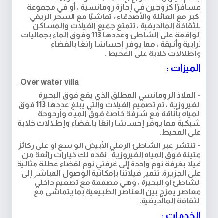
مسافرًا كزوجين في إجازة رومانسية ، أو في مجموعة
أكبر مع العائلة والأصدقاء ، تماشيًا مع السحر الريفي
للثقافة المالديفية ، تتمتع جميع الفيلات والمساكن
الواقعة على الشاطئ وعددها 113 وفوق الماء بجماليات
ترابية وأنيقة ، مما يوفر إحساسًا رائعًا بالفضاء
وإطلالات خلابة على المحيط .
الميزات :
Over water villa :
– الملاذ الرومانسي المطلق الذي يقع فوق البحيرة
الفيروزية ، تم تصميم الفيلات والتي يبلغ عددها 113 فوق
المياه بأناقة مع شرفة خاصة فوق المياه وأرجوحة
شبكية مما يوفر إحساسًا رائعًا بالفضاء وإطلالات خلابة
على المحيط.
– تنتشر عبر الشاطئ الرملي الأبيض الواسع أو على ركائز
متينة فوق المياه الفيروزية ، نقدم لك خيارات رائعة من
فيلا بغرفة نوم واحدة إلى غرفتي نوم لقضاء عطلة مثالية
على الجزيرة. تتميز فيلاتنا بإمكانية الوصول المباشر إلى
الشاطئ أو البحيرة ، وهي مصممة مع تصميم داخلي
معاصر يمزج بين العناصر الطبيعية بما يتماشى مع
الثقافة المالديفية.
الخدمات :