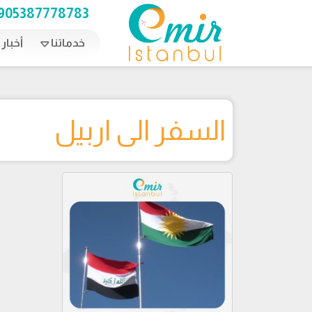
Ski
905387778783
t
conten
خدماتنا
أخبار
السفر الى اربيل