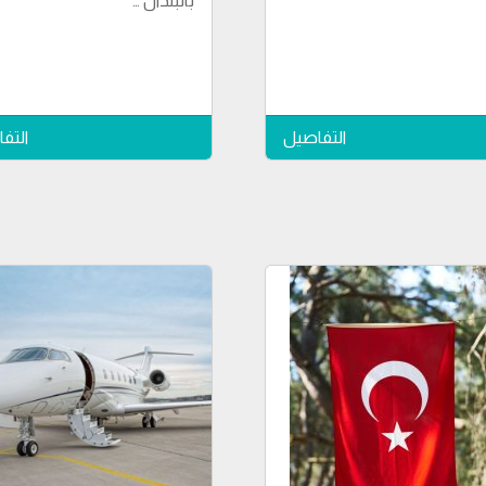
بالبلدان …
التفاصيل
التف