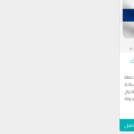
ك
مها
احة
راج
دولة
اصيل