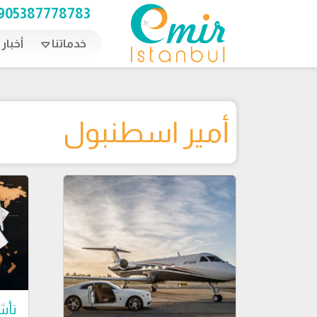
Ski
905387778783
t
conten
خدماتنا
أخبار
أمير اسطنبول
تأش