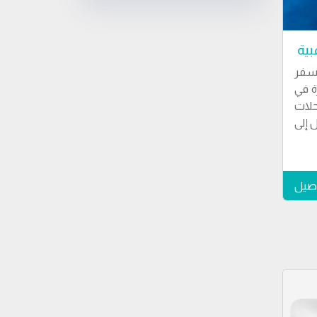
بية
لسفر
ة في
حلات
 إلى
اصيل