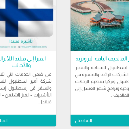
المالديف الباقة البرونزية
الفيزا إلى فنلندا للأترا
والأجانب
 اسطنبول للسياحة والسفر
من ضمن الخدمات التي تقد
لشركات الرائدة والمتميزة في
شركة أمير اسطنبول للسي
بول وتركيا بتنظيم الرحلات
والسفر في إسطنبول إستخ
احية وبرامج شهر العسل إلى
التأشيرات – الفيز الشنغن – ل
المالديف …
فنلندا …
التفاصيل
التف