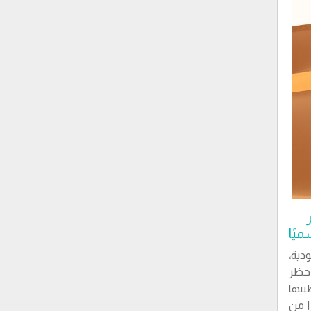
يًا
دية،
 حظر
يها
ا من