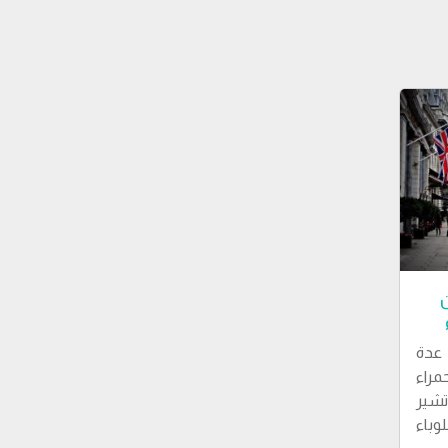
ن
 عدة
مراء
تشير
وباء