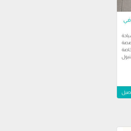
في
احة
صصة
خاصة
بول
اصيل