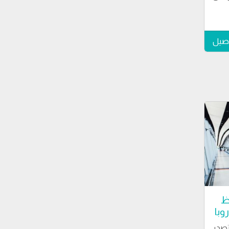
اصيل
ظ
وبا
صدر