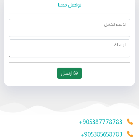
تواصل معنا
الاسم الكامل
الرسالة
ارسل
+905387778783
+905385658783