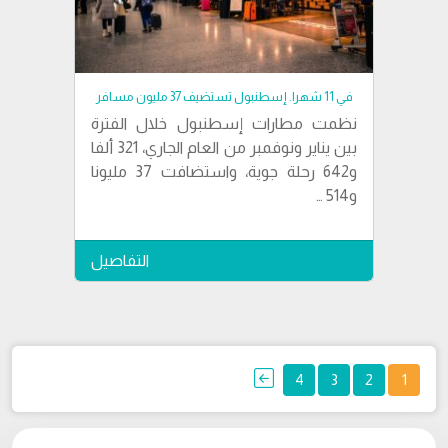
في 11 شهرا. إسطنبول تستضيف 37 مليون مسافر
نظمت مطارات إسطنبول خلال الفترة
بين يناير ونوفمبر من العام الجاري، 321 ألفا
و642 رحلة جوية، واستضافت 37 مليونا
و514 …
التفاصيل
تعدد
4
3
2
1
صفحات
المقالات