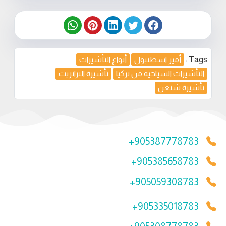
Tags :
أمير اسطنبول
أنواع التأشيرات
التأشيرات السياحية من تركيا
تأشيرة الترانزيت
تأشيرة شنغن
+905387778783
+905385658783
+905059308783
+905335018783