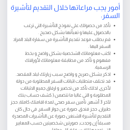
أمور يجب مراعاتها خلال التقديم لتأشيرة
السفر:
تأكد من حصولك على نموذج التأشيرة التي ترغب
بالحصول عليها و تعبأتها بشكل صحيح .
قم بطلب موعد تقديم التأشيرة من سفارة البلد المراد
السفر اليها .
اكتب معلوماتك الشخصية بشكل واضح و بخط
مفهوم و تأكد من مطابقة معلوماتك لأوراقك
الرسمية.
اذكر بشكل صريح و واضح سبب زيارتك لبلد المقصد.
قد تختلف متطلبات اثباتات السفر المطلوبة من دولة
لأخرى, لذلك تأكد من تحضير و ارفاق جميع الاثباتات
المطلوبة و التي غالبا ما تتضمن:( كشف حساب بنك
لآخر 3 أشهر, تأمين سفر صحي لمدة اقامتك كاملة, حجز
طيران, حجز فندق, صورة عن جواز السفر, في حال كان
التقديم لتأشيرة الشنغن صورة عن التأشيرات المصدرة
مسبقاُ إن وجدت, صورتين شخصيتين حسب المعايير
التي تحددها لك سفارة كل دولة) .