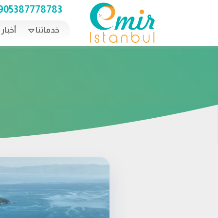
Ski
905387778783
t
conten
خدماتنا
أخبار