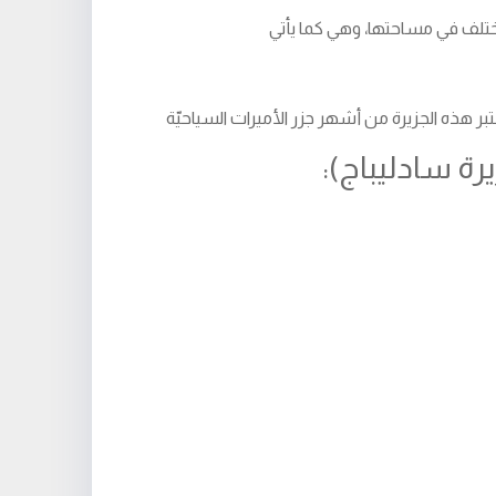
ختلف في مساحتها، وهي كما يأتي
رة سادليباج):