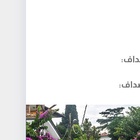
داف:
صداف: