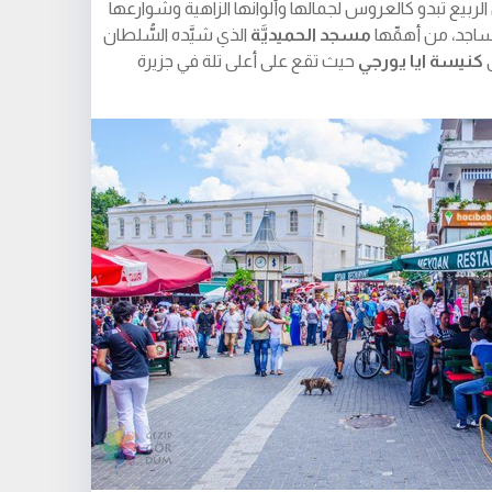
ربيع تبدو كالعروس لجمالها وألوانها الزاهية وشوارعها
مساجد، من أهمِّها
مسجد الحميديَّة
الذي شيَّده السُّلطان
ى
كنيسة ايا يورجي
حيث تقع على أعلى تلة في جزيرة