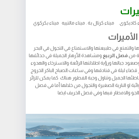
يرات
 كاديكوى. ميناء كرتال بة . ميناء مالتييه ميناء بكركوي
لأميرات
يها والتمتع في طبيعتها والاستمتاع في التجول في البحر
ة من
فصل الربيع
ومشاهدة الأزهار الجميلة في حدائقها
صعود جبالها ورؤية اطلالتها الرائعة والاسترخاء والهدوء
ضاء ليلة في فنادقها وفي ساعات الصباح الباكر الخروج
 الجميل وتناول وجبة الفطور هناك كما يمكن للزائر
ئية او النارية الصغيرة والتجول من خلالها أما في فصل
ب الجو والامطار فيها وفي فصل الخريف ايضا