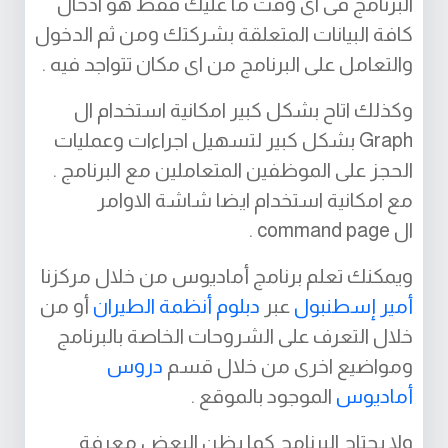
البرنامج فى اى وقت ما عليك فقط هو ادخال
كافة البيانات المتعلقة بشركتك ومن ثم الدخول
والتعامل على البرنامج من اى مكان تتواجد فيه .
وكذلك اتاح بشكل كبير امكانية استخدام ال
Graph بشكل كبير لتسهيل اجراءات وعمليات
الحجز على الموظفين المتعاملين مع البرنامج .
مع امكانية استخدام ايضا شاشة الاوامر
ال command page .
ويمكنك تعلم برنامج أماديوس من خلال مركزنا
أمير إسطنبول
عبر
دبلوم أنظمة الطيران
أو من
خلال التعرف على الشروحات الخاصة بالبرنامج
ومواضيع اخرى من خلال قسم
دروس
أماديوس
الموجود بالموقع .
ولا يحتاج البرنامج كما يظن البعض معرفة