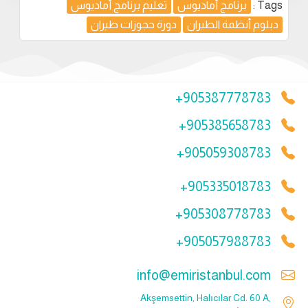
Tags :
برنامج أماديوس
تعليم برنامج أماديوس
دبلوم أنظمة الطيران
دورة حجوزات طيران
+905387778783
+905385658783
+905059308783
+905335018783
+905308778783
+905057988783
info@emiristanbul.com
Akşemsettin, Halıcılar Cd. 60 A,