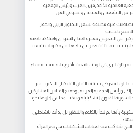
عية العالمية للأكاديميين العرب ورئيس الجمعية
ز من المثقفين والفننانين ومتذوقي الفن
ض 22 فنانا من اختصاصات فنية مختلفة تشمل التصوير الزيتي والحفر
الرسم بالذهب
كين في المعرض مقدرة الفنان السوري وامتلاكه ناصية
دام تقنيات مختلفة يعبر من خلالها عن مكنونات نفسه
زية وتارة اخرى في لوحة واقعية وأخرى بلوحة فسيفساء
ت ادارة المعرض ممثلة بالفنان التشكيلي الدكتور عمر
أتراك , ورئيس الجمعية العربية , وجميع الفنانين المشاركين
السورية للفنون التشكيليلة وانتخب مجلس ادارتها بجو
كيلية بأنها لم تبدأ بالكلام والتنظير بل بدأت بنشاطين
ها :
الذي شاركت فيه الفنانات التشكيليات في يوم المرأة