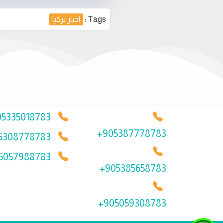
Tags :
اخبار تركيا
05335018783
+905387778783
5308778783
5057988783
+905385658783
+905059308783