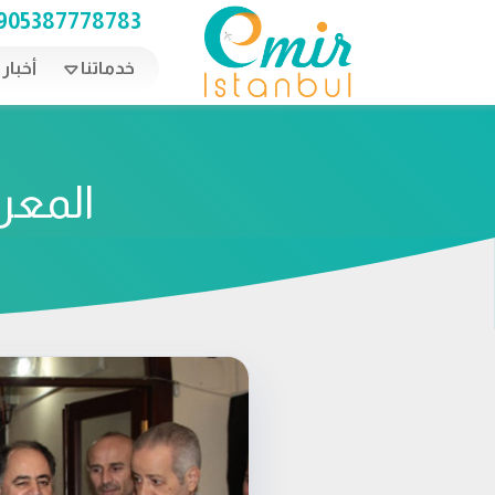
Ski
905387778783
t
conten
خدماتنا
أخبار
المعر