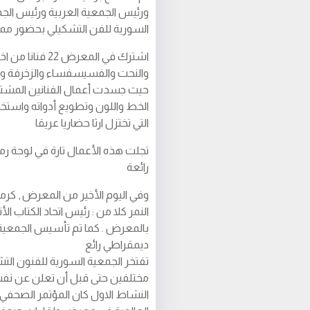
ورئيس الجمعية العربية ورئيس الجم
السورية للفن التشكيلي بحضور ممي
اشترك في المعر
والنحت والفسيسفساء والزخرفة و
حيث جسدت أعمال الفنانين المشتر
الخط واللون وتطويع أدواته واستخ
التي تختزل ارثا حضاريا عريقا
تجلت هذه الأعمال تارة في لوحة رم
رائعة
وفي اليوم الأخير من المعرض , كرم
النمر كلا من : رئيس اتحاد الكتاب ال
بالمعرض . كما تم تأسيس الجمعية 
ديمقراطي رائع
تفتخر الجمعية السورية للفنون التش
مختلفين حتى قبل أن تعلن عن نفس
النشاط الاول كان المؤتمر الصحفي 