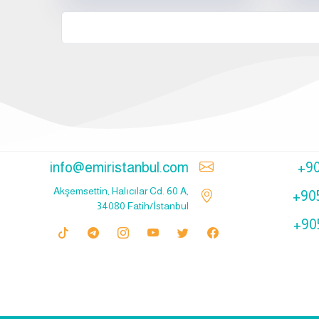
info@emiristanbul.com
+9
Akşemsettin, Halıcılar Cd. 60 A,
+90
34080 Fatih/İstanbul
+90