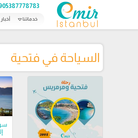
Ski
905387778783
t
conten
خدماتنا
أخبار
السياحة في فتحية
سوق
إ