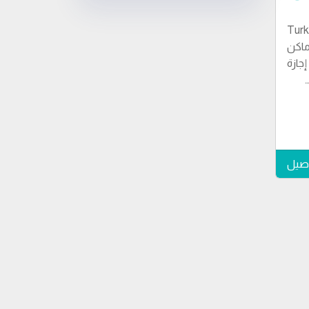
اكن
جازة
اصيل