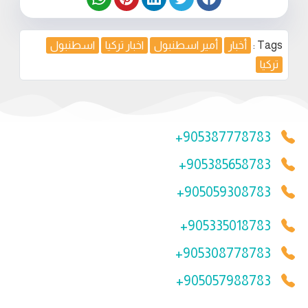
Tags :
أخبار
أمير اسطنبول
اخبار تركيا
اسطنبول
تركيا
+905387778783
+905385658783
+905059308783
+905335018783
+905308778783
+905057988783